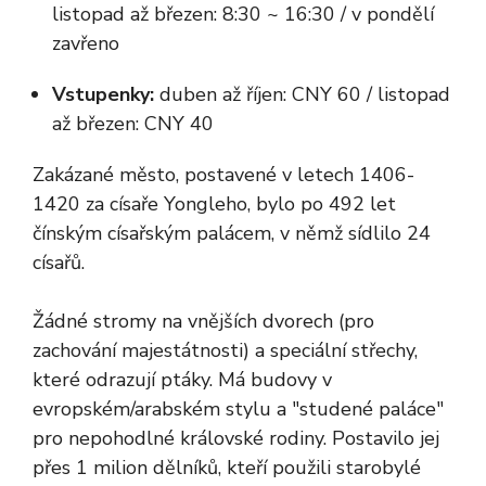
listopad až březen: 8:30 ~ 16:30 / v pondělí
zavřeno
Vstupenky:
duben až říjen: CNY 60 / listopad
až březen: CNY 40
Zakázané město, postavené v letech 1406-
1420 za císaře Yongleho, bylo po 492 let
čínským císařským palácem, v němž sídlilo 24
císařů.
Žádné stromy na vnějších dvorech (pro
zachování majestátnosti) a speciální střechy,
které odrazují ptáky. Má budovy v
evropském/arabském stylu a "studené paláce"
pro nepohodlné královské rodiny. Postavilo jej
přes 1 milion dělníků, kteří použili starobylé