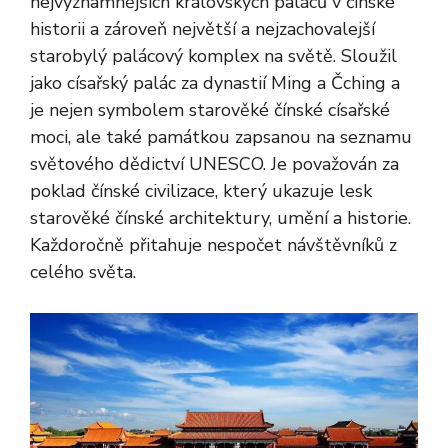
nejvýznamnějších královských paláců v čínské
historii a zároveň největší a nejzachovalejší
starobylý palácový komplex na světě. Sloužil
jako císařský palác za dynastií Ming a Čching a
je nejen symbolem starověké čínské císařské
moci, ale také památkou zapsanou na seznamu
světového dědictví UNESCO. Je považován za
poklad čínské civilizace, který ukazuje lesk
starověké čínské architektury, umění a historie.
Každoročně přitahuje nespočet návštěvníků z
celého světa.