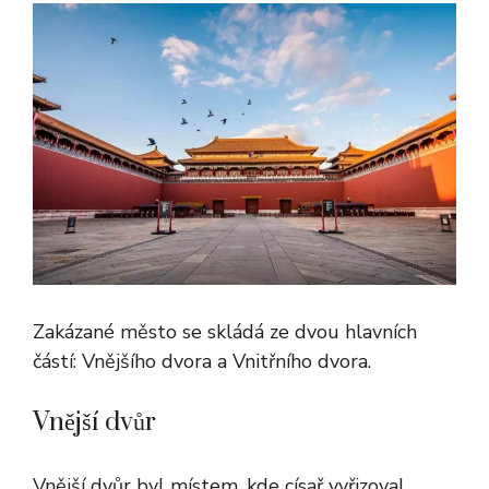
Zakázané město se skládá ze dvou hlavních
částí: Vnějšího dvora a Vnitřního dvora.
Vnější dvůr
Vnější dvůr byl místem, kde císař vyřizoval