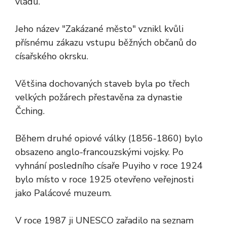
vládu.
Jeho název "Zakázané město" vznikl kvůli
přísnému zákazu vstupu běžných občanů do
císařského okrsku.
Většina dochovaných staveb byla po třech
velkých požárech přestavěna za dynastie
Čching.
Během druhé opiové války (1856-1860) bylo
obsazeno anglo-francouzskými vojsky. Po
vyhnání posledního císaře Puyiho v roce 1924
bylo místo v roce 1925 otevřeno veřejnosti
jako Palácové muzeum.
V roce 1987 ji UNESCO zařadilo na seznam