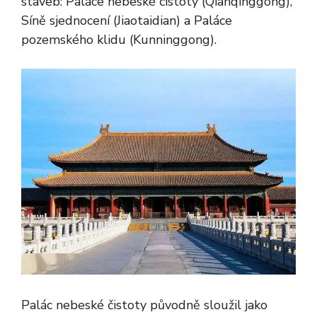
staveb: Paláce nebeské čistoty (Qianqinggong),
Síně sjednocení (Jiaotaidian) a Paláce
pozemského klidu (Kunninggong).
Palác nebeské čistoty původně sloužil jako