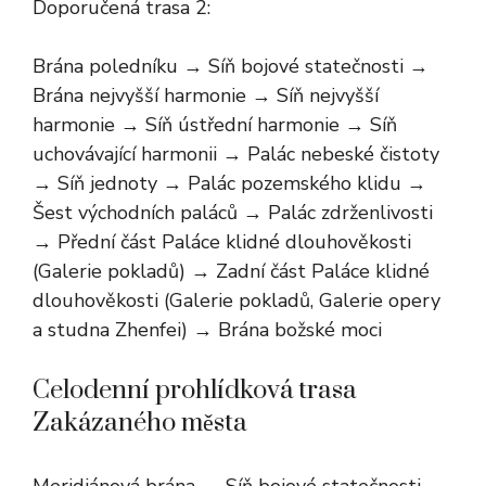
Doporučená trasa 2:
Brána poledníku → Síň bojové statečnosti →
Brána nejvyšší harmonie → Síň nejvyšší
harmonie → Síň ústřední harmonie → Síň
uchovávající harmonii → Palác nebeské čistoty
→ Síň jednoty → Palác pozemského klidu →
Šest východních paláců → Palác zdrženlivosti
→ Přední část Paláce klidné dlouhověkosti
(Galerie pokladů) → Zadní část Paláce klidné
dlouhověkosti (Galerie pokladů, Galerie opery
a studna Zhenfei) → Brána božské moci
Celodenní prohlídková trasa
Zakázaného města
Meridiánová brána → Síň bojové statečnosti →