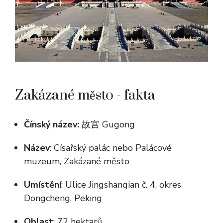
Zakázané město - fakta
Čínský název:
故宫 Gugong
Název
: Císařský palác nebo Palácové
muzeum, Zakázané město
Umístění
: Ulice Jingshanqian č. 4, okres
Dongcheng, Peking
Oblast
: 72 hektarů