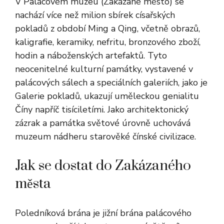
V Palácovém muzeu (Zakázané město) se
nachází více než milion sbírek císařských
pokladů z období Ming a Qing, včetně obrazů,
kaligrafie, keramiky, nefritu, bronzového zboží,
hodin a náboženských artefaktů. Tyto
neocenitelné kulturní památky, vystavené v
palácových sálech a speciálních galeriích, jako je
Galerie pokladů, ukazují uměleckou genialitu
Číny napříč tisíciletími. Jako architektonický
zázrak a památka světové úrovně uchovává
muzeum nádheru starověké čínské civilizace.
Jak se dostat do Zakázaného
města
Poledníková brána je jižní brána palácového