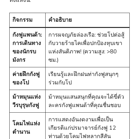
ทึ่งแห่งนี้:
กิจกรรม
คำอธิบาย
กังฟูแพนด้า:
การผจญภัยล่องเรือ: ช่วยโปต่อสู้
การเดินทาง
กับวายร้ายไคเพื่อปกป้องหุบเขา
ของนักรบ
แห่งสันติภาพ! (ความสูง: >80
มังกร
ซม.)
ค่ายฝึกกังฟู
เรียนรู้และฝึกฝนท่ากังฟูสนุกๆ
ของโป
ร่วมกับโป
ม้าหมุนแห่ง
ม้าหมุนแสนสนุกที่คุณจะได้ขี่ตัว
วีรบุรุษกังฟู
ละครกังฟูแพนด้าที่คุณชื่นชอบ
การแสดงอันงดงามเพื่อเป็น
โคมไฟแห่ง
เกียรติแก่ปรมาจารย์กังฟู 12
ตำนาน
ท่านด้วยโคมไฟหลากสีสัน