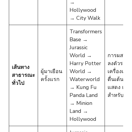
→
Hollywood
→ City Walk
Transformers
Base →
Jurassic
World →
การผสมผส
Harry Potter
ลงตัวระหว
เส้นทาง
ผู้มาเยือน
World →
เครื่องเล่นท
สาธารณะ
ครั้งแรก
Waterworld
ตื่นเต้น กา
ทั่วไป
→ Kung Fu
แสดง และพื
Panda Land
สำหรับคร
→ Minion
Land →
Hollywood