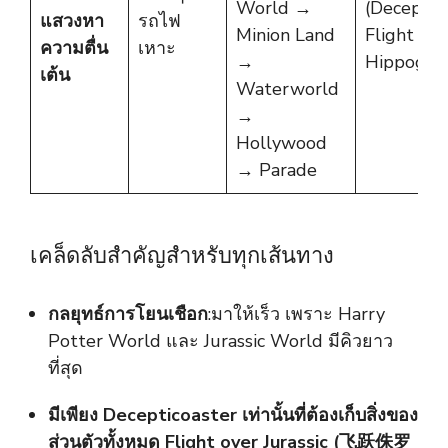
World →
(Deceptico
แสวงหา
รถไฟ
Minion Land
Flight of 
ความตื่น
เหาะ
→
Hippogriff
เต้น
Waterworld
→
Hollywood
→ Parade
เคล็ดลับสำคัญสำหรับทุกเส้นทาง
กลยุทธ์การโยนเชือก
:มาให้เร็ว เพราะ Harry
Potter World และ Jurassic World มีคิวยาว
ที่สุด
มีเพียง Decepticoaster เท่านั้นที่ต้องเก็บสิ่งของ
ส่วนตัวทั้งหมด Flight over Jurassic (飞跃侏罗