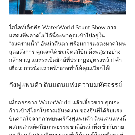
ไฮไลท์เด็ดคือ WaterWorld Stunt Show การ
แสดงที่พลาดไม่ได้นี้จะพาคุณเข้าไปอยู่ใน
"สงครามน้ำ" อันน่าตื่นตา พร้อมการแสดงผาดโผน
สุดอลังการ คุณจะได้ชมเจ็ตสกีบิน ดิ่งพสุธาอย่าง
กล้าหาญ และระเบิดยักษ์ที่ปรากฏอยู่ตรงหน้า! คำ
เตือน: การนั่งแถวหน้าอาจทำให้คุณเปียกได้!
กังฟูแพนด้า ดินแดนแห่งความมหัศจรรย์
เมื่อออกจาก WaterWorld แล้วเลี้ยวขวา คุณจะ
ก้าวเข้าสู่โลกโบราณอันงดงามของจีนที่ได้รับแรง
บันดาลใจจากภาพยนตร์กังฟูแพนด้า ดินแดนแห่งนี้
ผสมผสานทัศนียภาพธรรมชาติอันน่าทึ่งเข้ากับราย
ละเอียดอันประณีตบรรจง ทำให้คุณรู้สึกเหมือนอยู่