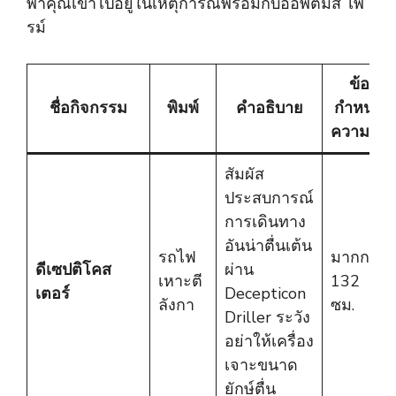
พาคุณเข้าไปอยู่ในเหตุการณ์พร้อมกับออพติมัส ไพ
รม์
ข้อ
ชื่อกิจกรรม
พิมพ์
คำอธิบาย
กำหนด
ความสูง
สัมผัส
ประสบการณ์
การเดินทาง
อันน่าตื่นเต้น
รถไฟ
มากกว่า
ดีเซปติโคส
ผ่าน
เหาะตี
132
เตอร์
Decepticon
ลังกา
ซม.
Driller ระวัง
อย่าให้เครื่อง
เจาะขนาด
ยักษ์ตื่น