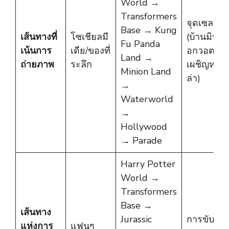
World →
Transformers
จุดเซลฟี่ที่ด
Base → Kung
เส้นทางที่
โซเชียลมี
(บ้านมินเนี
Fu Panda
เน้นการ
เดีย/ของที่
อกวอตส์, 
Land →
ถ่ายภาพ
ระลึก
เผชิญหน้าก
Minion Land
ล่า)
→
Waterworld
→
Hollywood
→ Parade
Harry Potter
World →
Transformers
Base →
เส้นทาง
Jurassic
การขับขี่ที
แห่งการ
แฟนๆ