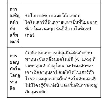
การ
เผชิญ
รับโอกาสพบปะและโต้ตอบกับ
หน้า
ไดโนเสาร์ที่อันตรายและเป็นที่นิยมมาก
กับ
ที่สุดในสวนสนุก นั่นก็คือ เวโลซิแรป
แร็พ
เตอร์
เตอร์
สัมผัสประสบการณ์สุดตื่นเต้นกับยาน
การ
พาหนะขับเคลื่อนอัตโนมัติ (ATLAS) ที่
ผจญ
จะพาคุณดำดิ่งสู่ใจกลางป่าดงดิบของ
ภัยใน
เกาะอิสลานูบลาร์ สัมผัสไดโนเสาร์ตัว
โลกจู
โปรดของคุณอย่างใกล้ชิดในดินแดนที่
ราส
ไม่มีใครรู้จักแห่งนี้ และเริ่มต้นการผจญ
สิค
ภัยสุดระทึก!