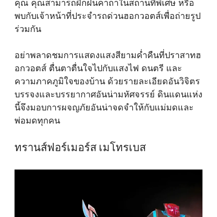
คุณ คุณสามารถฝึกฝนคาถาในสถานที่พิเศษ หรือ
พบกับเจ้าหน้าที่ประจำรถด่วนฮอกวอตส์เพื่อถ่ายรูป
ร่วมกัน
อย่าพลาดชมการแสดงแสงสียามค่ำคืนที่ปราสาทฮ
อกวอตส์ ตื่นตาตื่นใจไปกับแสงไฟ ดนตรี และ
ความภาคภูมิใจของบ้าน ด้วยรายละเอียดอันวิจิตร
บรรจงและบรรยากาศอันน่ามหัศจรรย์ ดินแดนแห่ง
นี้จึงมอบการผจญภัยอันน่าจดจำให้กับแม่มดและ
พ่อมดทุกคน
ทรานส์ฟอร์เมอร์ส เมโทรเบส