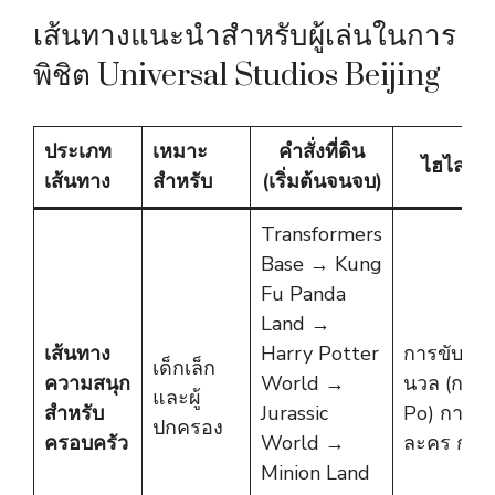
เส้นทางแนะนำสำหรับผู้เล่นในการ
พิชิต Universal Studios Beijing
ประเภท
เหมาะ
คำสั่งที่ดิน
ไฮไลท์ส
เส้นทาง
สำหรับ
(เริ่มต้นจนจบ)
Transformers
Base → Kung
Fu Panda
Land →
เส้นทาง
Harry Potter
การขับขี่ที่น
เด็กเล็ก
ความสนุก
World →
นวล (การฝ
และผู้
สำหรับ
Jurassic
Po) การพ
ปกครอง
ครอบครัว
World →
ละคร การ
Minion Land