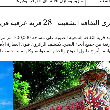
لشعبية
مازو، ومنازل أقلية باي العرقية وغيرها.
 الثقافة الشعبية - 28 قرية عرقية فريدة من نوعها
قية من جميع أنحاء الصين. يكتشف الزائرون فنون العمارة الأص
هانية وأبراج طبول الدونج والخيام المنغولية، وكلها مبنية حسب 