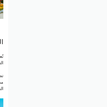
الصي
ال
ال