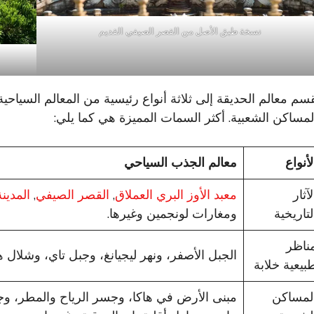
نسخة طبق الأصل من القصر الصيفي القديم
قسم معالم الحديقة إلى ثلاثة أنواع رئيسية من المعالم السياحية: ا
لمساكن الشعبية. أكثر السمات المميزة هي كما يلي:
لأنواع
معالم الجذب السياحي
لآثار
معبد الأوز البري العملاق
,
القصر الصيفي
,
المدين
لتاريخية
ومغارات لونجمين وغيرها.
ناظر
الجبل الأصفر، ونهر ليجيانغ، وجبل تاي، وشلال ه
بيعية خلابة
لمساكن
مبنى الأرض في هاكا، وجسر الرياح والمطر، وجس