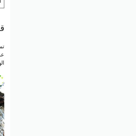
ا
قرى
عر
ال