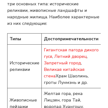
три основных типа: исторические
реликвии, живописные ландшафты и
народные жилища. Наиболее характерные
из них следующие:
Типы
Достопримечательности
Гигантская пагода дикого
гуся
,
Летний дворец
,
Исторические
Запретный город
,
реликвии
Великая китайская
стена
Храм Шаолинь,
гроты Лунмэнь и др.
Желтая гора, река
Живописные
Лицзян, гора Тай,
пейзажи
водопад Хуангошу,