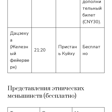
дополни
тельный
билет
(CNY30).
Дацзеху
а
(Железн
Пристан
Бесплат
21:20
ый
ь Куйху
но
фейерве
рк)
Представления этнических
меньшинств (бесплатно)