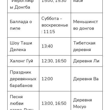
"Иероглиф
15:00, 15:30
наси
ы Донгба
Суббота -
Баллада о
Меньшинст
воскресенье
пипе
во донгов
: 11:15
Шоу Таши
Тибетская
13:40
Делека
деревня
Халонг Гуй
12:30, 16:50
Деревня Ли
Праздник
деревянных
12:00
Деревня Ва
барабанов
Песня
Деревня
любви
13:00, 16:50
Мосуо