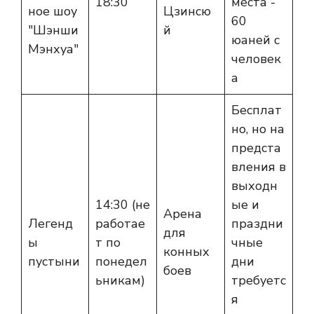
18:30
места -
ное шоу
Цзинсю
60
"Шэнши
й
юаней с
Мэнхуа"
человек
а
Бесплат
но, но на
предста
вления в
выходн
14:30 (не
ые и
Арена
Легенд
работае
праздни
для
ы
т по
чные
конных
пустыни
понедел
дни
боев
ьникам)
требуетс
я