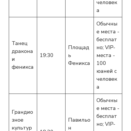
человек
а
Обычны
е места -
бесплат
Танец
Площад
но; VIP-
дракона
19:30
ь
места -
и
Феникса
100
феникса
юаней с
человек
а
Обычны
е места -
Грандио
бесплат
зное
Павильо
но; VIP-
культур
н