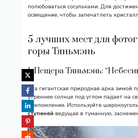
полюбоваться сосульками. Для достиже
освещение, чтобы запечатлеть кристалл
5 лучших мест для фот
горы Тяньмэнь
1. Пещера Тяньмэнь: “Небесн
Эта гигантская природная арка зимой 
утреннее солнце под углом падает на с
преломление. Используйте широкоуголь
ступеней
ведущая в туманную, заснеже