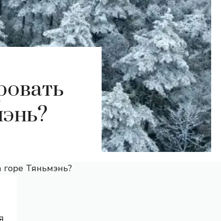
ровать
мэнь?
а горе Тяньмэнь?
я