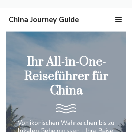
Zum
China Journey Guide
M
Inhalt
springen
Ihr All-in-One-
Reiseführer für
China
Von ikonischen Wahrzeichen bis zu
lokalen Geheimnissen - Ihre Reise,