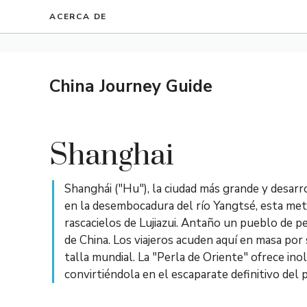
Ir
ACERCA DE
al
contenido
China Journey Guide
Shanghai
Shanghái ("Hu"), la ciudad más grande y desarro
en la desembocadura del río Yangtsé, esta metr
rascacielos de Lujiazui. Antaño un pueblo de p
de China. Los viajeros acuden aquí en masa por
talla mundial. La "Perla de Oriente" ofrece in
convirtiéndola en el escaparate definitivo del 