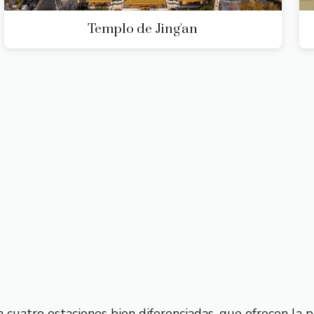
Templo de Jing'an
uatro estaciones bien diferenciadas, que ofrecen la po