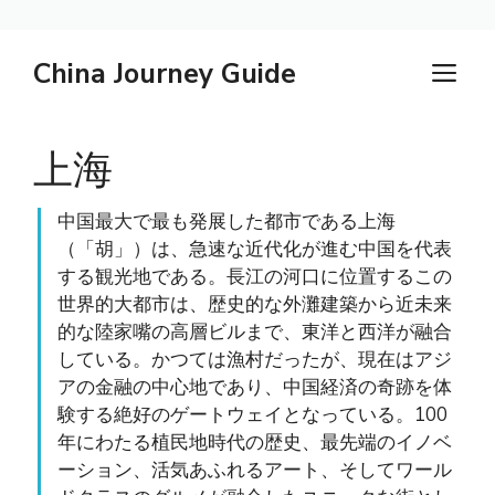
コ
China Journey Guide
メ
ン
テ
ニ
ン
上海
ュ
ツ
へ
ー
ス
中国最大で最も発展した都市である上海
（「胡」）は、急速な近代化が進む中国を代表
キ
する観光地である。長江の河口に位置するこの
ッ
世界的大都市は、歴史的な外灘建築から近未来
プ
的な陸家嘴の高層ビルまで、東洋と西洋が融合
している。かつては漁村だったが、現在はアジ
アの金融の中心地であり、中国経済の奇跡を体
験する絶好のゲートウェイとなっている。100
年にわたる植民地時代の歴史、最先端のイノベ
ーション、活気あふれるアート、そしてワール