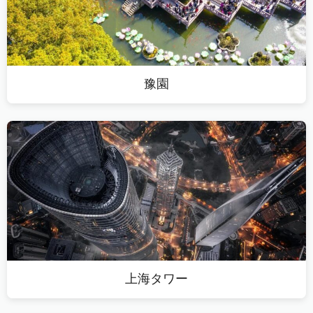
豫園
上海タワー