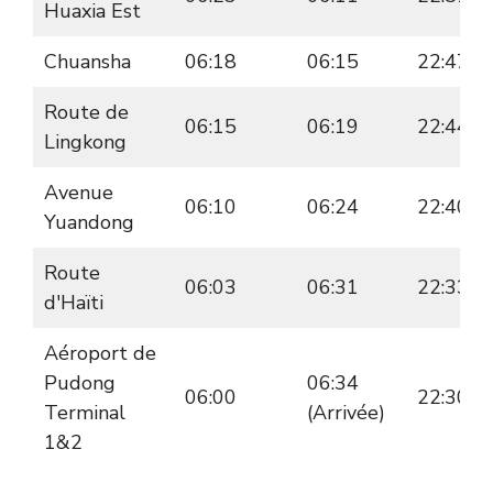
Huaxia Est
Chuansha
06:18
06:15
22:47
Route de
06:15
06:19
22:44
Lingkong
Avenue
06:10
06:24
22:40
Yuandong
Route
06:03
06:31
22:33
d'Haïti
Aéroport de
Pudong
06:34
06:00
22:30
Terminal
(Arrivée)
1&2