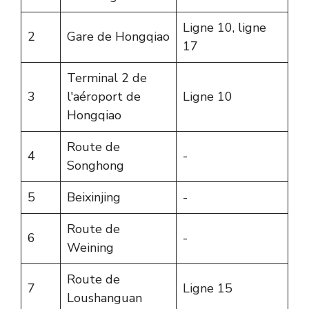
Ligne 10, ligne
2
Gare de Hongqiao
17
Terminal 2 de
3
l'aéroport de
Ligne 10
Hongqiao
Route de
4
-
Songhong
5
Beixinjing
-
Route de
6
-
Weining
Route de
7
Ligne 15
Loushanguan