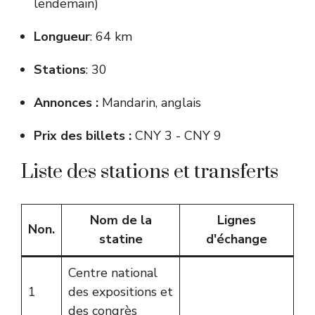
lendemain)
Longueur
: 64 km
Stations
: 30
Annonces :
Mandarin, anglais
Prix des billets :
CNY 3 - CNY 9
Liste des stations et transferts
Nom de la
Lignes
Non.
statine
d'échange
Centre national
1
des expositions et
des congrès