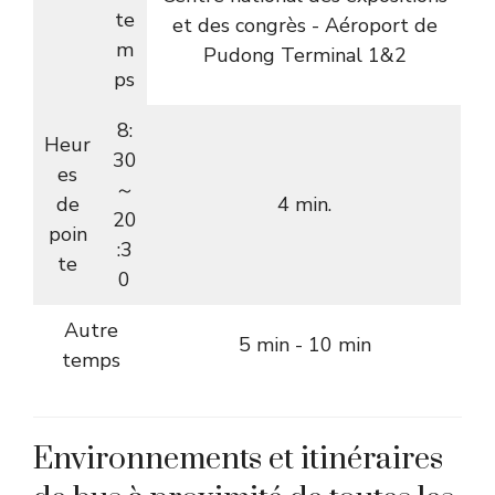
te
et des congrès - Aéroport de
m
Pudong Terminal 1&2
ps
8:
Heur
30
es
～
de
4 min.
20
poin
:3
te
0
Autre
5 min - 10 min
temps
Environnements et itinéraires