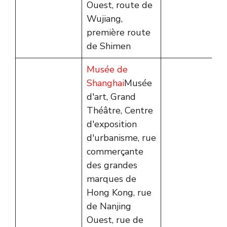
Ouest, route de
Wujiang,
première route
de Shimen
Musée de
Shanghai
Musée
d'art, Grand
Théâtre, Centre
d'exposition
d'urbanisme, rue
commerçante
des grandes
marques de
Hong Kong, rue
de Nanjing
Ouest, rue de