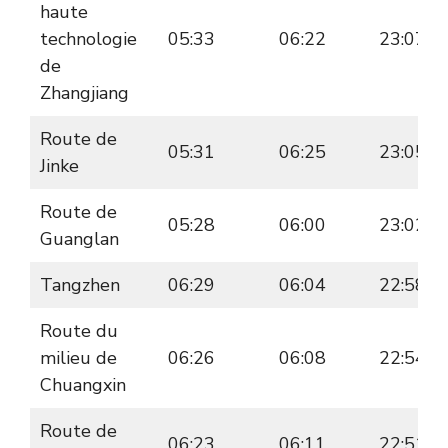
haute
technologie
05:33
06:22
23:07
de
Zhangjiang
Route de
05:31
06:25
23:05
Jinke
Route de
05:28
06:00
23:02
Guanglan
Tangzhen
06:29
06:04
22:58
Route du
milieu de
06:26
06:08
22:54
Chuangxin
Route de
06:23
06:11
22:51