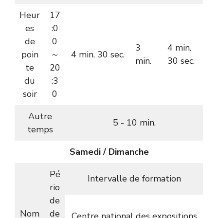
Heur
17
es
:0
de
0
3
4 min.
poin
～
4 min. 30 sec.
min.
30 sec.
te
20
du
:3
soir
0
Autre
5 - 10 min.
temps
Samedi / Dimanche
Pé
Intervalle de formation
rio
de
Nom
de
Centre national des expositions