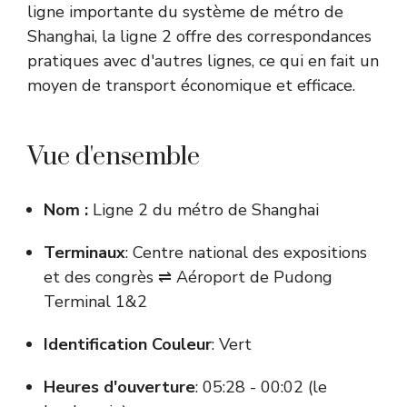
ligne importante du système de métro de
Shanghai, la ligne 2 offre des correspondances
pratiques avec d'autres lignes, ce qui en fait un
moyen de transport économique et efficace.
Vue d'ensemble
Nom :
Ligne 2 du métro de Shanghai
Terminaux
: Centre national des expositions
et des congrès ⇌ Aéroport de Pudong
Terminal 1&2
Identification
Couleur
: Vert
Heures d'ouverture
: 05:28 - 00:02 (le