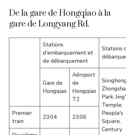
De la gare de Hongqiao à la
gare de Longyang Rd.
Stations
Stations de
d'embarquement et
débarqueme
de débarquement
Aéroport
Songhong Rd.
Gare de
de
Zhongshan
Hongqiao
Hongqiao
Park, Jing'an
T2
Temple,
Premier
People's
23:04
23:06
train
Square,
Century