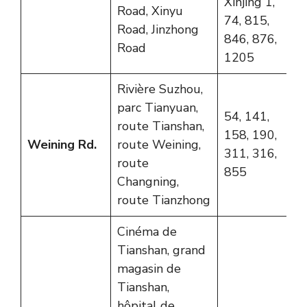
Xinjing 1,
Road, Xinyu
74, 815,
Road, Jinzhong
846, 876,
Road
1205
Rivière Suzhou,
parc Tianyuan,
54, 141,
route Tianshan,
158, 190,
Weining Rd.
route Weining,
311, 316,
route
855
Changning,
route Tianzhong
Cinéma de
Tianshan, grand
magasin de
Tianshan,
hôpital de