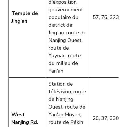
d'exposition,
gouvernement
Temple de
populaire du
57, 76, 323
Jing'an
district de
Jing'an, route de
Nanjing Ouest,
route de
Yuyuan, route
du milieu de
Yan'an
Station de
télévision, route
de Nanjing
Ouest, route de
West
Yan'an Moyen,
20, 37, 330
Nanjing Rd.
route de Pékin