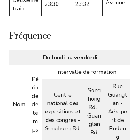
Deuxième
Avenue
23:30
23:32
train
Fréquence
Du lundi au vendredi
Intervalle de formation
Pé
Rue
rio
Song
Centre
Guangl
de
hong
national des
an -
Nom
de
Rd. -
expositions et
Aéropo
te
Guan
des congrès -
rt de
m
glan
Songhong Rd.
Pudon
ps
Rd.
g