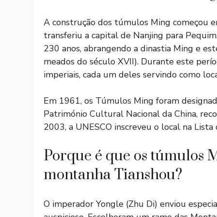
A construção dos túmulos Ming começou em
transferiu a capital de Nanjing para Pequ
230 anos, abrangendo a dinastia Ming e este
meados do século XVII). Durante este perí
imperiais, cada um deles servindo como loc
Em 1961, os Túmulos Ming foram designad
Património Cultural Nacional da China, reco
2003, a UNESCO inscreveu o local na Lista 
Porque é que os túmulos 
montanha Tianshou?
O imperador Yongle (Zhu Di) enviou especia
auspicioso. Escolheram um ramo das Monta