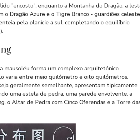
ido "encosto", enquanto a Montanha do Dragão, a lest
m o Dragão Azure e o Tigre Branco - guardiões celeste
nteia pela planície a sul, completando o equilíbrio
).
ing
da mausoléu forma um complexo arquitetónico
o varia entre meio quilómetro e oito quilómetros.
 seja geralmente semelhante, apresentam tipicamente
indo uma estela de pedra, uma parede envolvente, a
xing, o Altar de Pedra com Cinco Oferendas e a Torre da