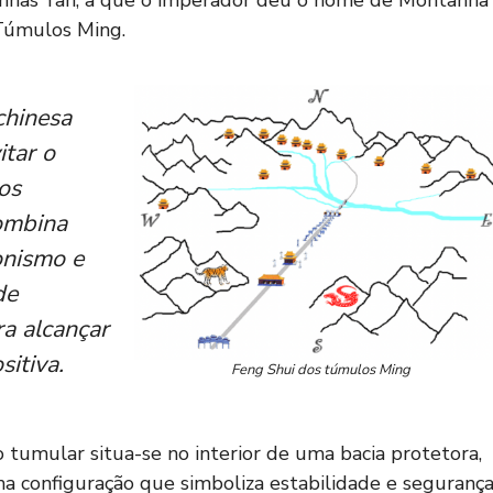
 Túmulos Ming.
chinesa
itar o
os
ombina
onismo e
de
ra alcançar
sitiva.
Feng Shui dos túmulos Ming
 tumular situa-se no interior de uma bacia protetora,
 configuração que simboliza estabilidade e segurança