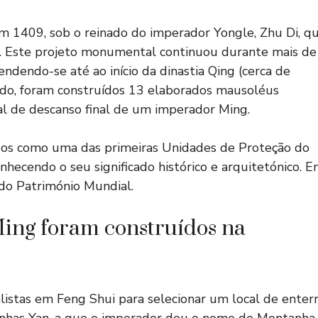
 1409, sob o reinado do imperador Yongle, Zhu Di, q
im. Este projeto monumental continuou durante mais de
ndendo-se até ao início da dinastia Qing (cerca de
odo, foram construídos 13 elaborados mausoléus
al de descanso final de um imperador Ming.
os como uma das primeiras Unidades de Proteção do
nhecendo o seu significado histórico e arquitetónico. 
do Património Mundial.
Ming foram construídos na
listas em Feng Shui para selecionar um local de enter
nhas Yan, a que o imperador deu o nome de Montanha